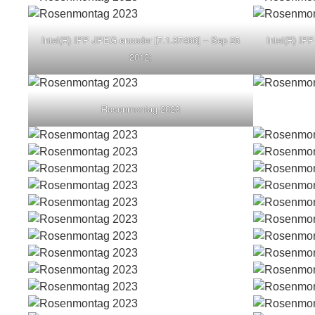
Intel(R) IPP JPEG encoder [7.1.37466] – Sep 25
Intel(R) IP
2012;
Rosenmontag 2023